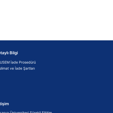
taylı Bilgi
USEM İade Prosedürü
limat ve İade Şartları
etişim
karya Üniversitesi Sürekli Eğitim