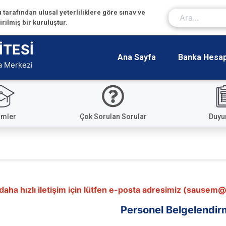
tarafından ulusal yeterliliklere göre sınav ve
ilmiş bir kuruluştur.
İTESİ
Ana Sayfa
Banka Hesap 
a Merkezi
imler
Çok Sorulan Sorular
Duyu
ha hızlı iletişim için lütfen e-posta adresimiz (sausem@s
Personel Belgelendirm