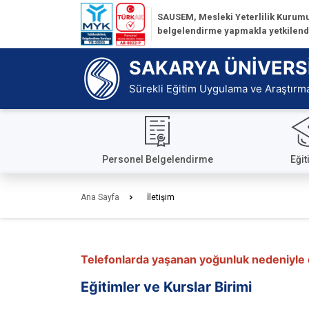
İçeriğe
SAUSEM, Mesleki Yeterlilik Kurumu 
Git
belgelendirme yapmakla yetkilendir
Ana
Sayfa
SAKARYA ÜNİVERS
Sürekli Eğitim Uygulama ve Araştırm
Personel Belgelendirme
Eğit
Ana Sayfa
İletişim
Telefonlarda yaşanan yoğunluk nedeniyle da
Eğitimler ve Kurslar Birimi