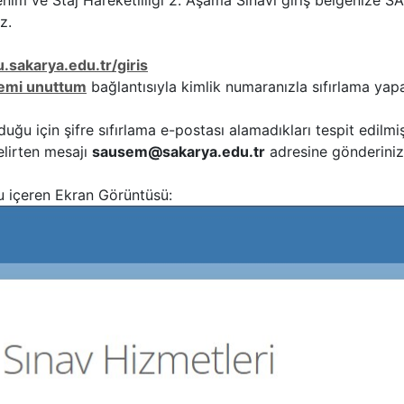
im ve Staj Hareketliliği 2. Aşama Sınavı giriş belgenize 
z.
u.sakarya.edu.tr/giris
remi unuttum
bağlantısıyla kimlik numaranızla sıfırlama yapab
uğu için şifre sıfırlama e-postası alamadıkları tespit edilmi
elirten mesajı
sausem@sakarya.edu.tr
adresine gönderiniz
u içeren Ekran Görüntüsü: