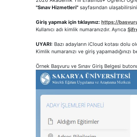
2026 Akademik Yılı Erasmus+ Öğrenci Öğren
"Sınav Hizmetleri"
sayfasından ulaşabilirsini
Giriş yapmak için tıklayınız:
https://basvur
Kullanıcı adı kimlik numaranızdır.
Ayrıca
Şif
UYARI:
Bazı adayların iCloud kotası dolu old
Kimlik numaranızı ve giriş yapamadığınızı b
Örnek Başvuru ve Sınav Giriş Belgesi buton