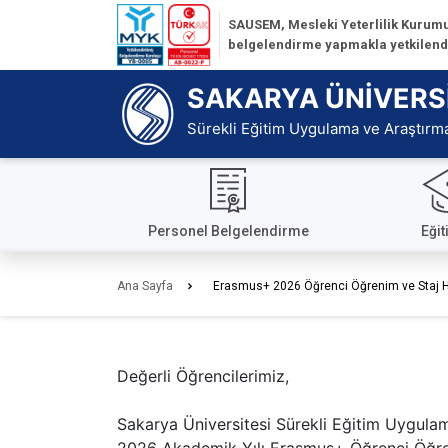
İçeriğe
SAUSEM, Mesleki Yeterlilik Kurumu 
Git
belgelendirme yapmakla yetkilendir
Ana
Sayfa
SAKARYA ÜNİVERS
Sürekli Eğitim Uygulama ve Araştırm
Personel Belgelendirme
Eğit
Ana Sayfa
Erasmus+ 2026 Öğrenci Öğrenim ve Staj Hare
Değerli Öğrencilerimiz,
Sakarya Üniversitesi Sürekli Eğitim Uygul