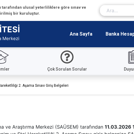
tarafından ulusal yeterliliklere göre sınav ve
ilmiş bir kuruluştur.
İTESİ
Ana Sayfa
Banka Hesap 
a Merkezi
imler
Çok Sorulan Sorular
Duyu
ketliliği 2. Aşama Sınavı Giriş Belgeleri
ama ve Araştırma Merkezi (SAÜSEM) tarafından
11.03.2026 