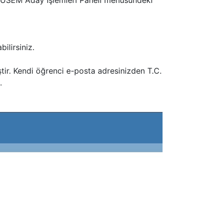
SAÜSEM Aday İşlemleri Paneli menüsündeki
ilirsiniz.
ştir. Kendi öğrenci e-posta adresinizden T.C.
.