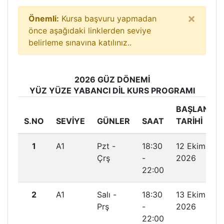
×
Önemli:
Kursa başvuru yapmadan
önce aşağıdaki linklerden seviye
belirleme sınavına katılınız..
2026 GÜZ DÖNEMİ
YÜZ YÜZE YABANCI DIL KURS PROGRAMI
BAŞLANGIÇ
S.NO
SEVİYE
GÜNLER
SAAT
TARİHİ
1
A1
Pzt -
18:30
12 Ekim
Çrş
-
2026
22:00
2
A1
Salı -
18:30
13 Ekim
Prş
-
2026
22:00