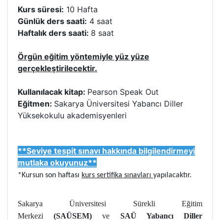
Kurs süresi:
10 Hafta
Günlük ders saati:
4 saat
Haftalık ders saati:
8 saat
Örgün eğitim yöntemiyle yüz yüze
gerçekleştirilecektir.
Kullanılacak kitap:
Pearson Speak Out
Eğitmen:
Sakarya Üniversitesi Yabancı Diller
Yüksekokulu akademisyenleri
**Seviye tespit sınavı hakkında bilgilendirmeyi
mutlaka okuyunuz**
*Kursun son haftası
kurs sertifika sınavları
yapılacaktır.
Sakarya Üniversitesi Sürekli Eğitim
Merkezi
(SAÜSEM)
ve
SAÜ Yabancı Diller