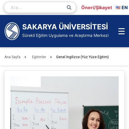
İçeriğe
Öneri/Şikayet
EN
Git
Ana
Sayfa
SAKARYA ÜNİVERSİTESİ
Sürekli Eğitim Uygulama ve Araştırma Merkezi
Ana Sayfa
Eğitimler
Genel İngilizce (Yüz Yüze Eğitim)