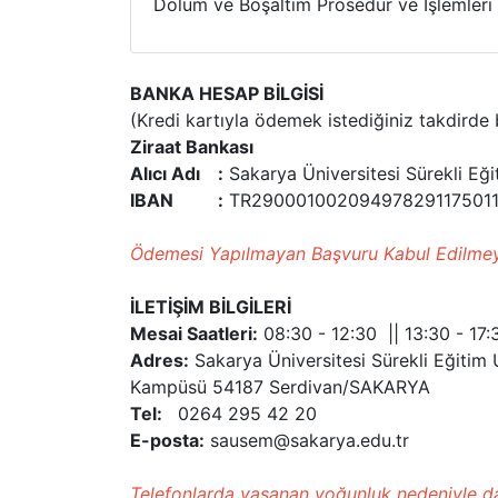
Dolum ve Boşaltım Prosedür ve İşlemleri
BANKA HESAP BİLGİSİ
(Kredi kartıyla ödemek istediğiniz takdirde
Ziraat Bankası
Alıcı Adı :
Sakarya Üniversitesi Sürekli Eğit
IBAN :
TR29000100209497829117501
Ödemesi Yapılmayan Başvuru Kabul Edilmey
İLETİŞİM BİLGİLERİ
Mesai Saatleri:
08:30 - 12:30 || 13:30 - 17:
Adres:
Sakarya Üniversitesi Sürekli Eğiti
Kampüsü 54187 Serdivan/SAKARYA
Tel:
0264 295 42 20
E-posta:
sausem@sakarya.edu.tr
Telefonlarda yaşanan yoğunluk nedeniyle daha