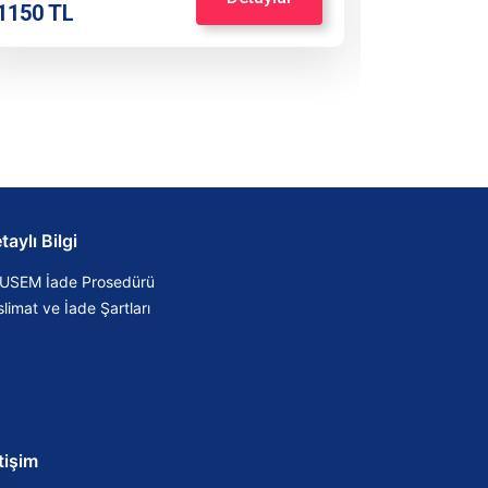
1150 TL
1500 TL
taylı Bilgi
USEM İade Prosedürü
limat ve İade Şartları
etişim