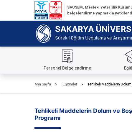
İçeriğe
SAUSEM, Mesleki Yeterlilik Kurumu 
Git
belgelendirme yapmakla yetkilendir
Ana
Sayfa
SAKARYA ÜNİVERS
Sürekli Eğitim Uygulama ve Araştırm
Personel Belgelendirme
Eğit
Ana Sayfa
Eğitimler
Tehlikeli Maddelerin Dolum 
Tehlikeli Maddelerin Dolum ve Boş
Programı