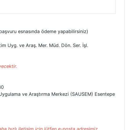
 başvuru esnasında ödeme yapabilirsiniz)
im Uyg. ve Araş. Mer. Müd. Dön. Ser. İşl.
1
ecektir.
30
m Uygulama ve Araştırma Merkezi (SAUSEM) Esentepe
 hızlı iletişim için lütfen e-posta adresimiz