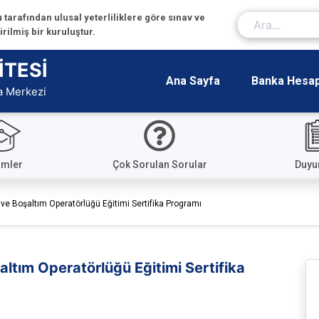
tarafından ulusal yeterliliklere göre sınav ve
ilmiş bir kuruluştur.
İTESİ
Ana Sayfa
Banka Hesap 
a Merkezi
imler
Çok Sorulan Sorular
Duyu
ve Boşaltım Operatörlüğü Eğitimi Sertifika Programı
altım Operatörlüğü Eğitimi Sertifika