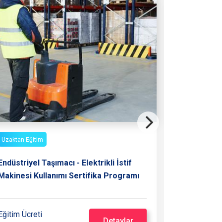
Uzaktan Eğitim
Uzaktan Eğit
Endüstriyel Taşımacı - Elektrikli İstif
Hijyen Ser
Makinesi Kullanımı Sertifika Programı
Eğitim Ücreti
Eğitim Ücre
Detaylar