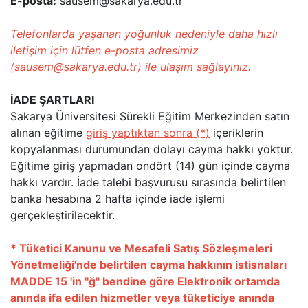
E-posta:
sausem@sakarya.edu.tr
Telefonlarda yaşanan yoğunluk nedeniyle daha hızlı
iletişim için lütfen e-posta adresimiz
(sausem@sakarya.edu.tr) ile ulaşım sağlayınız.
İADE ŞARTLARI
Sakarya Üniversitesi Sürekli Eğitim Merkezinden satın
alınan
eğitime
giriş yaptıktan sonra (*)
içeriklerin
kopyalanması durumundan dolayı cayma hakkı yoktur.
Eğitime giriş yapmadan ondört (14) gün içinde cayma
hakkı vardır. İade talebi başvurusu sırasında belirtilen
banka hesabına 2 hafta içinde iade işlemi
gerçekleştirilecektir.
* Tüketici Kanunu ve Mesafeli Satış Sözleşmeleri
Yönetmeliği'nde belirtilen cayma hakkının istisnaları
MADDE 15 'in "ğ" bendine göre Elektronik ortamda
anında ifa edilen hizmetler veya tüketiciye anında