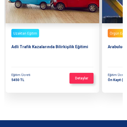
Uzaktan Eğitim
Örgün Eğit
Adli Trafik Kazalarında Bilirkişilik Eğitimi
Arabulucul
Eğitim Ücreti
Eğitim Ücreti
Detaylar
5450 TL
Ön Kayıt (*)