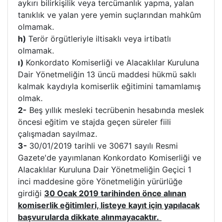
aykırı bilirkişilik veya tercümanlık yapma, yalan
tanıklık ve yalan yere yemin suçlarından mahkûm
olmamak.
h)
Terör örgütleriyle iltisaklı veya irtibatlı
olmamak.
ı)
Konkordato Komiserliği ve Alacaklılar Kuruluna
Dair Yönetmeliğin 13 üncü maddesi hükmü saklı
kalmak kaydıyla komiserlik eğitimini tamamlamış
olmak.
2-
Beş yıllık mesleki tecrübenin hesabında meslek
öncesi eğitim ve stajda geçen süreler fiili
çalışmadan sayılmaz.
3-
30/01/2019 tarihli ve 30671 sayılı Resmi
Gazete'de yayımlanan Konkordato Komiserliği ve
Alacaklılar Kuruluna Dair Yönetmeliğin Geçici 1
inci maddesine göre Yönetmeliğin yürürlüğe
girdiği
30 Ocak 2019 tarihinden önce alınan
komiserlik eğitimleri, listeye kayıt için yapılacak
başvurularda dikkate alınmayacaktır.