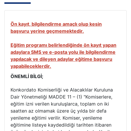
Ön kayıt, bilgilendirme amaçlı olup kesin
başvuru yerine geçmemektedir.
Eğitim programı belirlendiğinde ön kayıt yapan
adaylara SMS ve e-posta yolu ile bilgilendirme
yapılacak ve dileyen adaylar eğitime başvuru
yapabileceklerdir.
ÖNEMLİ BİLGİ;
Konkordato Komiserliği ve Alacaklılar Kuruluna
Dair Yönetmeliği MADDE 11 – (1) "Komiserlere,
eğitim izni verilen kuruluşlarca, toplam on iki
saatten az olmamak üzere üç yılda bir defa
yenileme eğitimi verilir. Komiser, yenileme
eğitimine listeye kaydedildiği tarihten itibaren