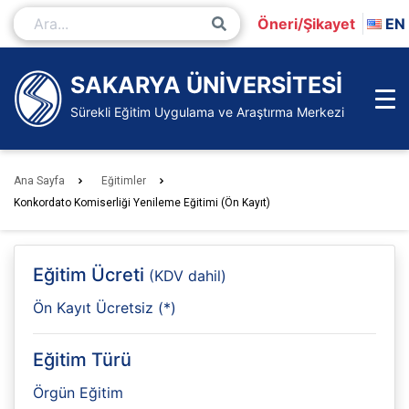
İçeriğe
Öneri/Şikayet
EN
Git
Ana
Sayfa
SAKARYA ÜNİVERSİTESİ
Sürekli Eğitim Uygulama ve Araştırma Merkezi
Ana Sayfa
Eğitimler
Konkordato Komiserliği Yenileme Eğitimi (Ön Kayıt)
Eğitim Ücreti
(KDV dahil)
Ön Kayıt Ücretsiz (*)
Eğitim Türü
Örgün Eğitim