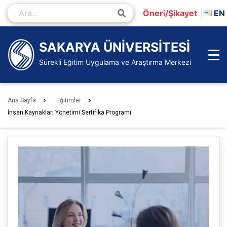
İçeriğe
Öneri/Şikayet
EN
Git
Ana
Sayfa
SAKARYA ÜNİVERSİTESİ
Sürekli Eğitim Uygulama ve Araştırma Merkezi
Ana Sayfa
Eğitimler
İnsan Kaynakları Yönetimi Sertifika Programı