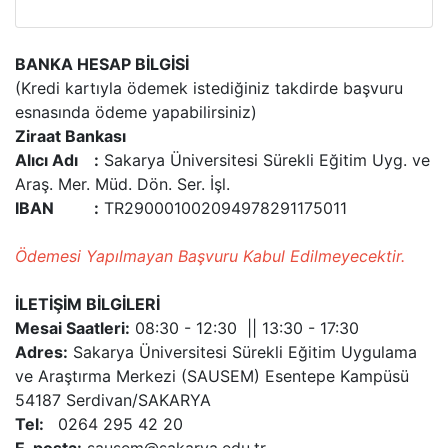
BANKA HESAP BİLGİSİ
(Kredi kartıyla ödemek istediğiniz takdirde başvuru
esnasında ödeme yapabilirsiniz)
Ziraat Bankası
Alıcı Adı :
Sakarya Üniversitesi Sürekli Eğitim Uyg. ve
Araş. Mer. Müd. Dön. Ser. İşl.
IBAN :
TR290001002094978291175011
Ödemesi Yapılmayan Başvuru Kabul Edilmeyecektir.
İLETİŞİM BİLGİLERİ
Mesai Saatleri:
08:30 - 12:30 || 13:30 - 17:30
Adres:
Sakarya Üniversitesi Sürekli Eğitim Uygulama
ve Araştırma Merkezi (SAUSEM) Esentepe Kampüsü
54187 Serdivan/SAKARYA
Tel:
0264 295 42 20
E-posta:
sausem@sakarya.edu.tr