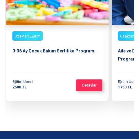
Uzaktan Eğitim
Uzaktan Eğ
0-36 Ay Çocuk Bakım Sertifika Programı
Aile ve Di
Programı
Eğitim Ücreti
Eğitim Ücreti
Detaylar
2500 TL
1750 TL