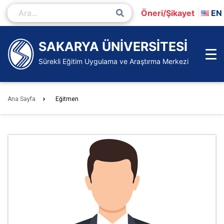
İçeriğe
Öneri/Şikayet
EN
Git
Ana
Sayfa
SAKARYA ÜNİVERSİTESİ
Sürekli Eğitim Uygulama ve Araştırma Merkezi
Ana Sayfa
Eğitmen