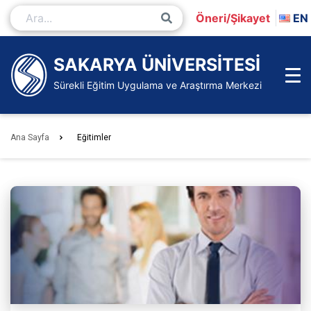
İçeriğe
Öneri/Şikayet
EN
Git
Ana
Sayfa
SAKARYA ÜNİVERSİTESİ
Sürekli Eğitim Uygulama ve Araştırma Merkezi
Ana Sayfa
Eğitimler